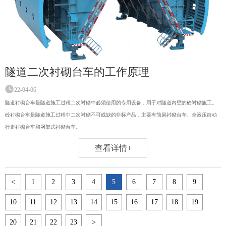
隧道二次衬砌台车的工作原理
22-04-06
隧道衬砌台车是隧道施工过程二次衬砌中必须使用的专用设备，用于对隧道内壁的砼衬砌施工。
砼衬砌台车是隧道施工过程中二次衬砌不可或缺的非标产品，主要有简易衬砌台车、全液压自动
行走衬砌台车和网架式衬砌台车。
查看详情+
<
1
2
3
4
5
6
7
8
9
10
11
12
13
14
15
16
17
18
19
20
21
22
23
>