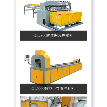
GL2300隧道网片焊接机
GL5000数控小导管冲孔机