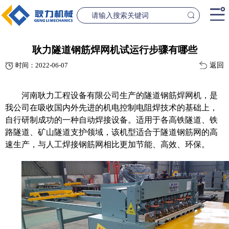
首页
耿力隧道钢筋焊网机试运行步骤有哪些
返回
时间：2022-06-07
产品中心
桥梁设备
隧道设
河南耿力工程设备有限公司生产的隧道钢筋焊网机，是
案例中心
我公司在吸收国内外先进的机电控制电阻焊技术的基础上，
自行研制成功的一种自动焊接设备。适用于各高铁隧道、铁
联系我们
路隧道、矿山隧道支护领域，该机型适合于隧道钢筋网的高
速生产，与人工焊接钢筋网相比更加节能、高效、环保。
新闻资讯
GL1500-2500数控钢筋笼滚焊机
GL2300隧道
查看更多
查看更
公司简介