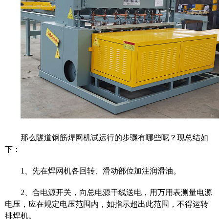
那么
隧道钢筋焊网机试运行
的
步骤
有哪些呢？现总结
如
下：
1
、
先在焊网机各回转、滑动部位加注润滑油。
2
、
合电源开关，向总电源干线送电，用万用表测量电源
电压，应在规定电压范围内，如指示超出此范围，不得运转
排焊机。