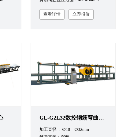
查看详情
立即报价
心
GL-G2L32数控钢筋弯曲中心（带自动上料机）
加工直径 ：∅10—∅32mm
弯曲方向：双向