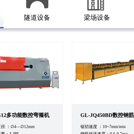
隧道设备
梁场设备
G12多功能数控弯箍机
径 ：∅4—∅12mm
锯切速度 ：10~7mm/min
重：3.3吨
钢筋传送速度：0.6-0.7m/s