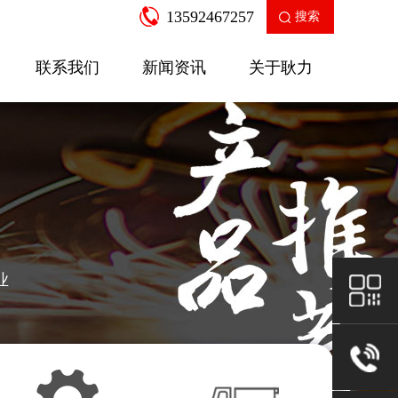
13592467257
搜索
联系我们
新闻资讯
关于耿力
企业新闻
产品知识
走进耿力
工业园区
公司荣誉
售后服务
房建设备
二衬支
业
SGW-12A多功能数控弯箍机
针梁式移
查看更多
查看