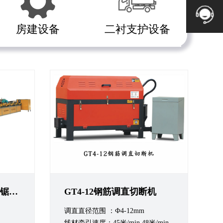
房建设备
二衬支护设备
GL-JQ450BD数控钢筋锯切镦粗套丝打磨生产线
GT4-12钢筋调直切断机
调直直径范围 ：Ф4-12mm
线材牵引速度：45米/min,48米/min