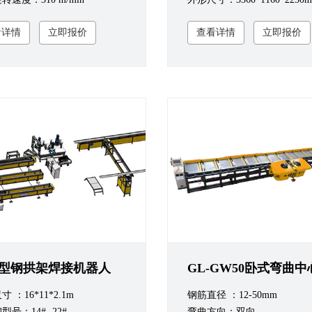
看详情
立即报价
查看详情
立即报价
型钢拱架焊接机器人
GL-GW50卧式弯曲中
 ：16*11*2.1m
钢筋直径 ：12-50mm
号：14#- 22#
弯曲方向：双向