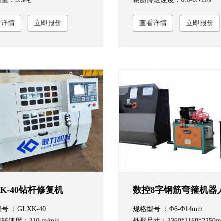
看详情
立即报价
查看详情
立即报价
XK-40钻杆修复机
数控8字钢筋弯箍机器
号 ：GLXK-40
规格型号 ：Φ6-Φ14mm
转速度：310 m/min
外形尺寸：3360*1160*2250