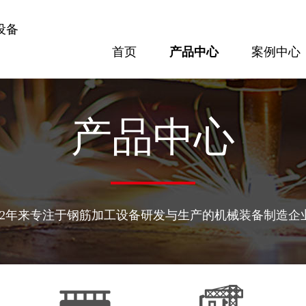
设备
首页
产品中心
案例中心
案例中心
方案配置
专题报道
隧道设备
梁场设备
产品中心
32年来专注于钢筋加工设备研发与生产的机械装备制造企
300隧道网片焊接机
GL120KN数控钢筋剪切生产线
查看更多
查看更多