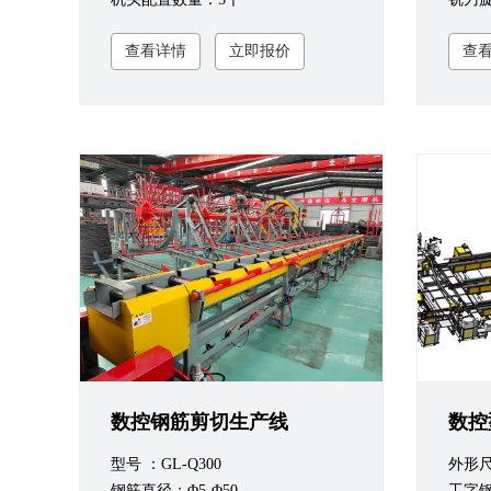
查看详情
立即报价
查
数控钢筋剪切生产线
数控
型号 ：GL-Q300
外形尺寸
钢筋直径：Φ5-Φ50
工字钢型