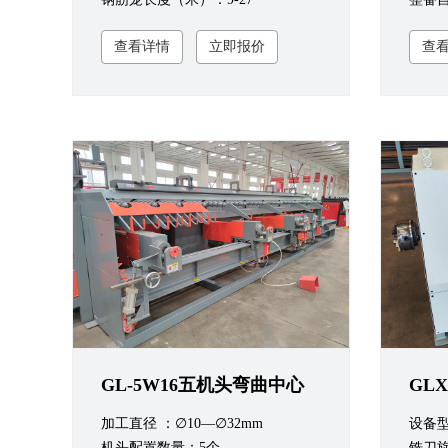
查看详情
立即报价
查
GL-5W16五机头弯曲中心
GL
加工直径 ：∅10—∅32mm
设备型
机头配置数量：5个
铣刀旋