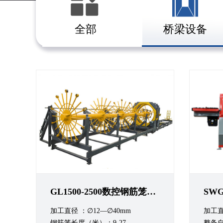
全部
桥梁设备
GL1500-2500数控钢筋笼滚焊机
SW
加工直径 ：∅12—∅40mm
加工直
钢筋笼长度（米）：9-27
整备自