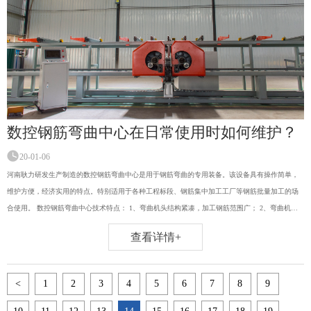
数控钢筋弯曲中心在日常使用时如何维护？
20-01-06
河南耿力研发生产制造的数控钢筋弯曲中心是用于钢筋弯曲的专用装备。该设备具有操作简单，
维护方便，经济实用的特点。特别适用于各种工程标段、钢筋集中加工工厂等钢筋批量加工的场
合使用。 数控钢筋弯曲中心技术特点： 1、弯曲机头结构紧凑，加工钢筋范围广； 2、弯曲机头
移动由伺服电机驱动，钢筋弯曲长度实现数字控制，机头移动响应快，定位精度高；
查看详情+
<
1
2
3
4
5
6
7
8
9