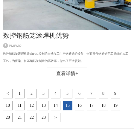
数控钢筋笼滚焊机优势
19-09-02
数控钢筋笼滚焊机是由PLC控制的自动加工生产钢筋笼的设备，全面替代钢筋笼手工捆绑的加工
工艺，为桥梁、桩基钢筋笼制造的高效率，做出了巨大贡献。
查看详情+
<
1
2
3
4
5
6
7
8
9
10
11
12
13
14
15
16
17
18
19
20
21
22
23
>