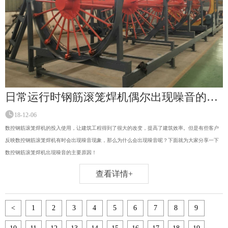
日常运行时钢筋滚笼焊机偶尔出现噪音的主要原因是什么？
18-12-06
数控钢筋滚笼焊机的投入使用，让建筑工程得到了很大的改变，提高了建筑效率。但是有些客户
反映数控钢筋滚笼焊机有时会出现噪音现象，那么为什么会出现噪音呢？下面就为大家分享一下
数控钢筋滚笼焊机出现噪音的主要原因！
查看详情+
<
1
2
3
4
5
6
7
8
9