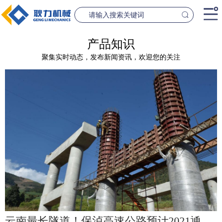
首页
产品知识
聚集实时动态，发布新闻资讯，欢迎您的关注
产品中心
桥梁设备
隧道设
案例中心
联系我们
新闻资讯
GL1500-2500数控钢筋笼滚焊机
GL2300隧道
查看更多
查看更
公司简介
云南最长隧道！保泸高速公路预计2021通车！昆明到怒江缩短6小时！