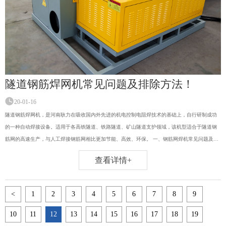
隧道钢筋焊网机常见问题及排除方法！
20-01-16
隧道钢筋焊网机，是河南耿力在吸收国内外先进的机电控制电阻焊技术的基础上，自行研制成功
的一种自动焊接设备。适用于各高铁隧道、铁路隧道、矿山隧道支护领域，该机型适合于隧道钢
筋网的高速生产，与人工焊接钢筋网相比更加节能、高效、环保。 一、钢筋网焊机常见问题及排
除方法： 问题1：显示屏黑屏 排除方法： ①无电源； ②电源保险烧断； ③供电小变压器损坏；
查看详情+
④电源插头脱落。
<
1
2
3
4
5
6
7
8
9
10
11
12
13
14
15
16
17
18
19