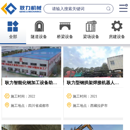
首页
全部
隧道设备
桥梁设备
梁场设备
房建设备
产品中心
桥梁设备
隧道设
案例中心
联系我们
耿力智能化钢加工设备助力中铁三局成达万项目
耿力型钢拱架焊接机器人助力中铁四局川藏线项目
新闻资讯
GL1500-2500数控钢筋笼滚焊机
GL2300隧道
施工时间：2022
施工时间：2021
查看更多
查看更
施工地点：四川省成都市
施工地点：西藏拉萨市
公司简介