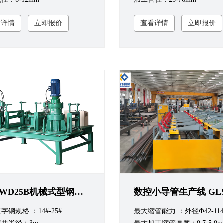
看详情
立即报价
查看详情
立即报价
XGLWD25B机械式型钢冷弯机
字钢规格 ：14#-25#
最大缩管能力 ：外径Ф42-11
曲半径：3m
最大加工缩管厚度：0.7-5.0m