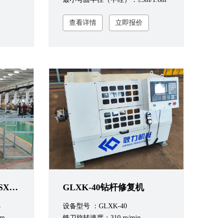
查看详情
立即报价
数控小导管生产线 GLSXC-50 设备
GLXK-40钻杆修复机
4
设备型号 ：GLXK-40
m
铣刀旋转速度：310 m/min