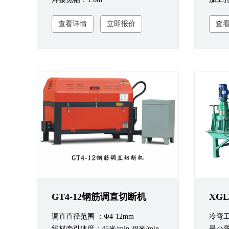
查看详情
立即报价
查
GT4-12钢筋调直切断机
调直直径范围 ：Ф4-12mm
冷弯工
线材牵引速度：45米/min,48米/min
最小弯