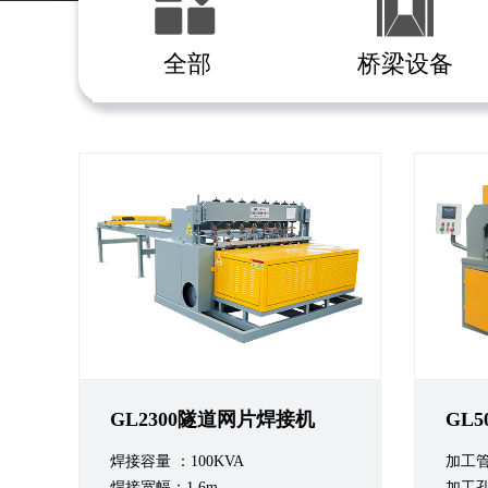
全部
桥梁设备
GL2300隧道网片焊接机
GL
焊接容量 ：100KVA
加工管
焊接宽幅：1.6m
加工孔