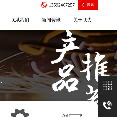
13592467257
搜索
联系我们
新闻资讯
关于耿力
企业新闻
产品知识
走进耿力
工业园区
公司荣誉
售后服务
房建设备
二衬支
业
SGW-12A多功能数控弯箍机
针梁式移
查看更多
查看