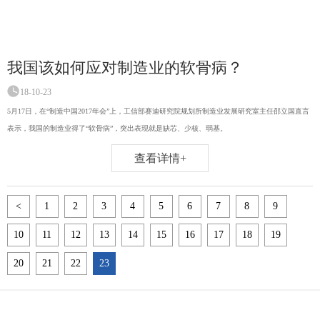
我国该如何应对制造业的软骨病？
18-10-23
5月17日，在“制造中国2017年会”上，工信部赛迪研究院规划所制造业发展研究室主任邵立国直言
表示，我国的制造业得了“软骨病”，突出表现就是缺芯、少核、弱基。
查看详情+
<
1
2
3
4
5
6
7
8
9
10
11
12
13
14
15
16
17
18
19
20
21
22
23