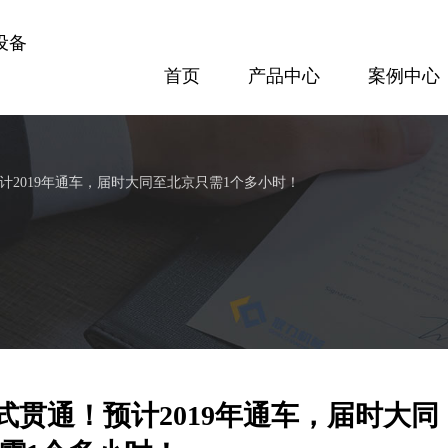
设备
首页
产品中心
案例中心
案例中心
方案配置
专题报道
隧道设备
梁场设备
2019年通车，届时大同至北京只需1个多小时！
300隧道网片焊接机
GL120KN数控钢筋剪切生产线
查看更多
查看更多
贯通！预计2019年通车，届时大同