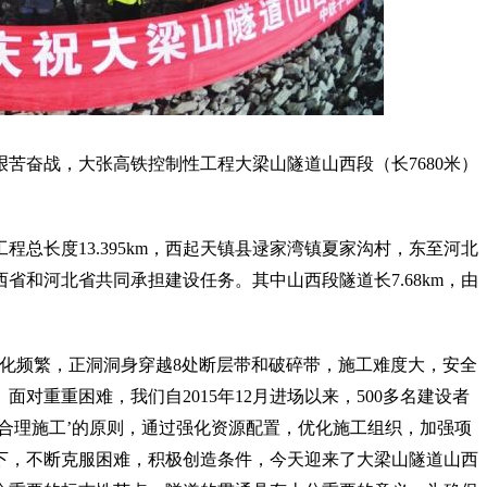
艰苦奋战，大张高铁控制性工程大梁山隧道山西段（长7680米）
总长度13.395km，西起天镇县逯家湾镇夏家沟村，东至河北
省和河北省共同承担建设任务。其中山西段隧道长7.68km，由
变化频繁，正洞洞身穿越8处断层带和破碎带，施工难度大，安全
对重重困难，我们自2015年12月进场以来，500多名建设者
合理施工’的原则，通过强化资源配置，优化施工组织，加强项
下，不断克服困难，积极创造条件，今天迎来了大梁山隧道山西