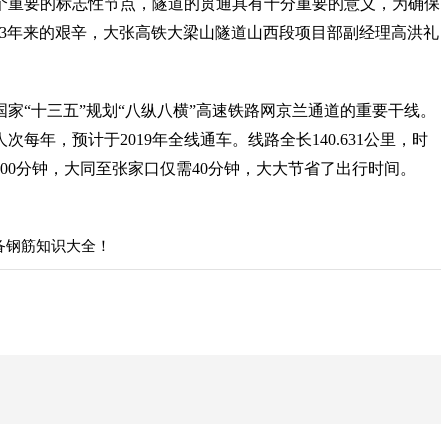
个重要的标志性节点，隧道的贯通具有十分重要的意义，为确保
这3年来的艰辛，大张高铁大梁山隧道山西段项目部副经理高洪礼
家“十三五”规划“八纵八横”高速铁路网京兰通道的重要干线。
人次每年，预计于2019年全线通车。线路全长140.631公里，时
100分钟，大同至张家口仅需40分钟，大大节省了出行时间。
备钢筋知识大全！