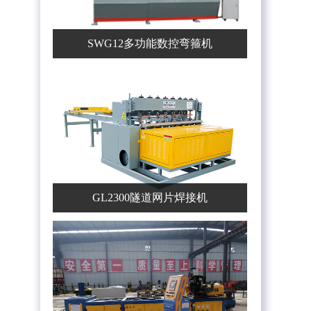
SWG12多功能数控弯箍机
GL2300隧道网片焊接机