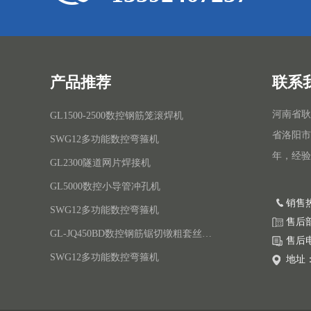
产品推荐
联系
河南省耿
GL1500-2500数控钢筋笼滚焊机
省洛阳市
SWG12多功能数控弯箍机
年，经验
GL2300隧道网片焊接机
GL5000数控小导管冲孔机
销售热
SWG12多功能数控弯箍机
售后部：
GL-JQ450BD数控钢筋锯切镦粗套丝打磨生产线
售后电话
SWG12多功能数控弯箍机
地址