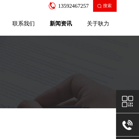
13592467257
搜索
联系我们
新闻资讯
关于耿力
企业新闻
产品知识
走进耿力
工业园区
公司荣誉
售后服务
房建设备
二衬支
SGW-12A多功能数控弯箍机
针梁式移
查看更多
查看