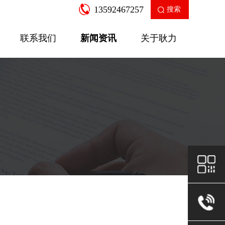
13592467257
搜索
联系我们
新闻资讯
关于耿力
企业新闻
产品知识
走进耿力
工业园区
公司荣誉
售后服务
房建设备
二衬支
SGW-12A多功能数控弯箍机
针梁式移
查看更多
查看