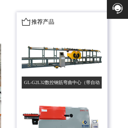
推荐产品
GL-G2L32数控钢筋弯曲中心（带自动
上料机）