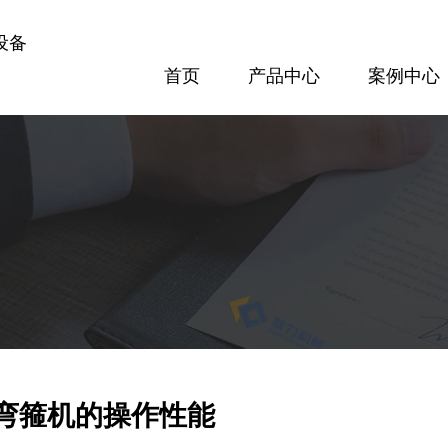
设备
首页
产品中心
案例中心
案例中心
方案配置
专题报道
隧道设备
梁场设备
300隧道网片焊接机
GL120KN数控钢筋剪切生产线
查看更多
查看更多
弯箍机的操作性能