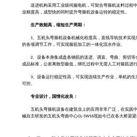
送进机构采用工业级伺服电机，可契合弯箍机走料过程
业精度高，成型快的同时提升弯箍机设备运转的稳定性。
生产效能高，缩短生产周期：
、五机头弯箍机设备机械化程度高，直线导轨技术实现
1
的各项调节工作，可实现箍筋加工的一体化流水作业。
、设备本身集成盘条钢筋的送进、调直、弯曲、剪切等
2
成品标准，公差离散型极低，绑扎过程中无需人工对箍筋进
、设备运行稳定性高，可实现连续生产作业，单机的生
3
可控。
专业设计，国情化改良：
五机头弯箍机设备在建筑业上的应用非常广泛，在实践
械自主研发的五机头弯曲中心
现如今已在各大桥梁梁
GL-5W16