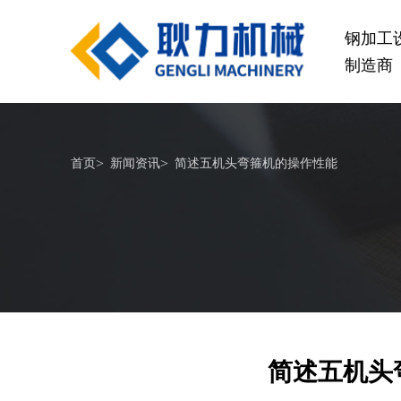
钢加工
制造商
桥梁设备
>
>
首页
新闻资讯
简述五机头弯箍机的操作性能
GL1500-2500数控钢筋笼滚焊机
GL2
查看更多
简述五机头