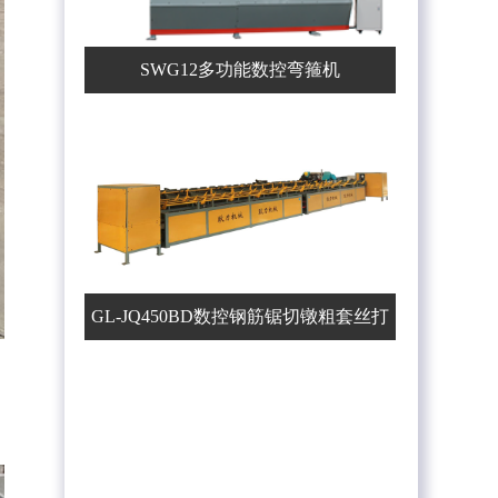
SWG12多功能数控弯箍机
GL-JQ450BD数控钢筋锯切镦粗套丝打
磨生产线