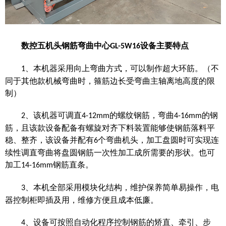
数控五机头钢筋弯曲中心
设备主要特点
GL-5W
16
、本机器采用向上弯曲方式，可以制作超大环筋。（不
1
同于其他款机械弯曲时，箍筋边长受弯曲主轴离地高度的限
制）
、该机器可调直
的螺纹钢筋，弯曲
的钢
2
4-12mm
4-16mm
筋，且该款设备配备有螺旋对齐下料装置能够使钢筋落料平
稳、整齐，该设备并配有
个弯曲机头，加工盘圆时可实现连
6
续性调直弯曲将盘圆钢筋一次性加工成所需要的形状。也可
加工
钢筋直条。
14-16mm
、本机全部采用模块化结构，维护保养简单易操作，电
3
器控制柜即插及用，维修方便且成本低廉。
、设备可按照自动化程序控制钢筋的矫直、牵引、步
4