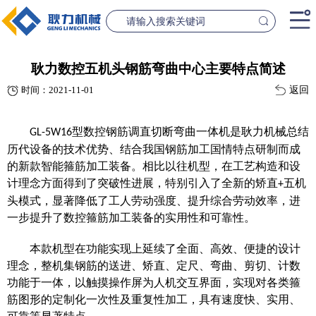
首页
耿力数控五机头钢筋弯曲中心主要特点简述
返回
时间：2021-11-01
产品中心
桥梁设备
隧道设
型数控钢筋调直切断弯曲一体机是耿力机械总结
GL-5W16
案例中心
历代设备的技术优势、结合我国钢筋加工国情特点研制而成
的新款智能箍筋加工装备。相比以往机型，在工艺构造和设
联系我们
计理念方面得到了突破性进展，特别引入了全新的矫直
五机
+
头模式，显著降低了工人劳动强度、提升综合劳动效率，进
一步提升了数控箍筋加工装备的实用性和可靠性。
新闻资讯
GL1500-2500数控钢筋笼滚焊机
GL2300隧道
本款机型在功能实现上延续了全面、高效、便捷的设计
查看更多
查看更
公司简介
理念，整机集钢筋的送进、矫直、定尺、弯曲、剪切、计数
功能于一体，以触摸操作屏为人机交互界面，实现对各类箍
筋图形的定制化一次性及重复性加工，具有速度快、实用、