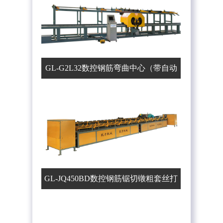
GL-G2L32数控钢筋弯曲中心（带自动
上料机）
GL-JQ450BD数控钢筋锯切镦粗套丝打
磨生产线